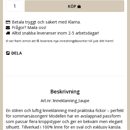
KÖP
Betala tryggt och säkert med Klarna.
Frågor? Maila oss!
Alltid snabba leveranser inom 2-5 arbetsdagar!
Vi ser fram emot att få leverera nya inredningsfavoriter till just ditt hem!
DELA
Beskrivning
Art.nr: linneklanning_taupe
En stilren och luftig linneklänning med praktiska fickor – perfekt 
för sommarsäsongen! Modellen har en avslappnad passform 
som passar flera kroppstyper och ger en bekväm men elegant 
silhuett. Tillverkad i 100% linne för en sval och exklusiv känsla. 